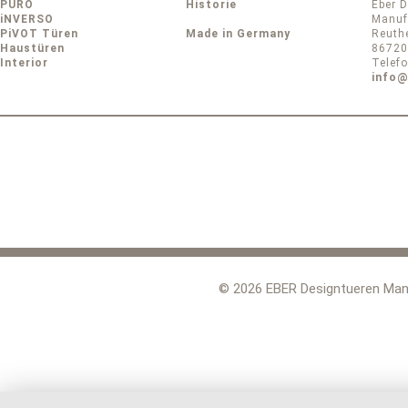
PURO
Historie
Eber
iNVERSO
Manufa
PiVOT Türen
Made in Germany
Reuth
Haustüren
86720
Interior
Telef
info@
© 2026 EBER Designtueren Man