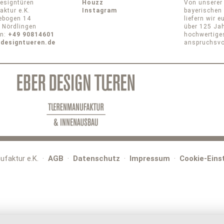
 Designtüren
Houzz
Von unserer
ktur e.K.
Instagram
bayerischen
ebogen 14
liefern wir e
 Nördlingen
über 125 Ja
on:
+49 90814601
hochwertige
designtueren.de
anspruchsvol
ufaktur e.K. ·
AGB
·
Datenschutz
·
Impressum
·
Cookie-Eins