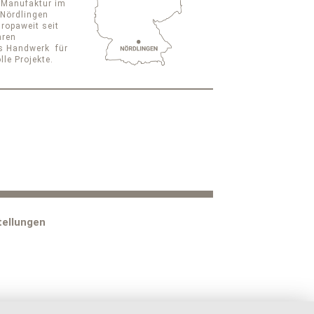
 Manufaktur im
 Nördlingen
uropaweit seit
hren
s Handwerk für
le Projekte.
tellungen